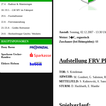
27.4. - Radtour & Maieinsingen
18./19.5. - LM MV im Fahrsport
29.6. - Fussballturnier
22.8. - Festveranstaltung
23./25.8. - Großes Reitturnier
Anstoß:
Sonntag, 02.12.2007 - 13:30 Uh
24.8. - Hochseiltruppe Geschw. Weisheits
Wetter: 5�C, regnerisch
HAUPTSPONSOREN
Zuschauer (bei Heimspielen):
68
Dany Baenz
Sparkasse Uecker-
Randow
Aufstellung FRV P
Elektro Hobom
TOR:
S. Kriedeman
ABWEHR:
M. Gombert, G. Salomon, 
MITTELFELD:
S. Kalinowski, A. San
STURM:
D. Hackbarth, E. Manthe
Spielverlauf: