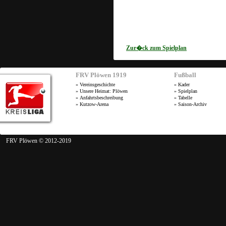
Zur�ck zum Spielplan
FRV Plöwen 1919
Fußball
»
Vereinsgeschichte
»
Kader
»
Unsere Heimat: Plöwen
»
Spielplan
»
Anfahrtsbeschreibung
»
Tabelle
»
Kutzow-Arena
»
Saison-Archiv
FRV Plöwen © 2012-2019