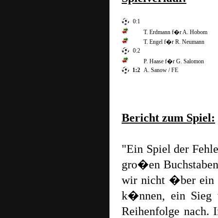
0:1
T. Erdmann f�r A. Hobom
T. Engel f�r R. Neumann
0:2
P. Haase f�r G. Salomon
1:2
A. Sanow / FE
Bericht zum Spiel:
"Ein Spiel der Fehl
gro�en Buchstaben 
wir nicht �ber ein 
k�nnen, ein Sieg 
Reihenfolge nach. 