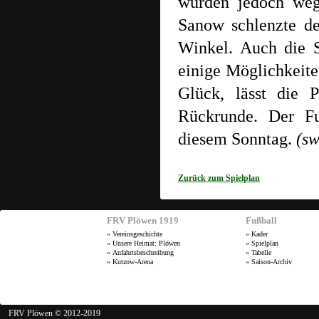
wurden jedoch weg
Sanow schlenzte de
Winkel. Auch die S
einige Möglichkeite
Glück, lässt die 
Rückrunde. Der Fu
diesem Sonntag.
(sw
Zurück zum Spielplan
FRV Plöwen 1919
Fußball
»
Vereinsgeschichte
»
Kader
»
Unsere Heimat: Plöwen
»
Spielplan
»
Anfahrtsbeschreibung
»
Tabelle
»
Kutzow-Arena
»
Saison-Archiv
FRV Plöwen © 2012-2019