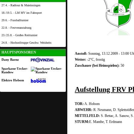
27.4. - Radtour & Maieinsingen
18./19.5. - LM MV im Fahrsport
29.6. - Fussballturnier
22.8. - Festveranstaltung
23./25.8. - Großes Reitturnier
24.8. - Hochseiltruppe Geschw. Weisheits
HAUPTSPONSOREN
Anstoß:
Sonntag, 13.12.2009 - 13:00 Uh
Wetter:
-2°C, frostig
Dany Baenz
Zuschauer (bei Heimspielen):
50
Sparkasse Uecker-
Randow
Elektro Hobom
Aufstellung FRV P
TOR:
A. Hobom
ABWEHR:
R. Neumann, D. Splettstößer
MITTELFELD:
S. Bettac, A. Sanow, S
STURM:
E. Manthe, T. Erdmann