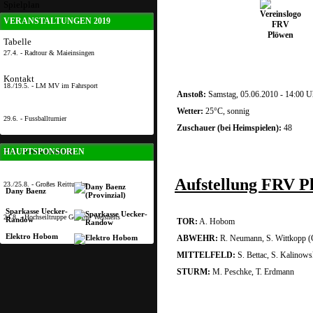
Spielplan
VERANSTALTUNGEN 2019
Tabelle
27.4. - Radtour & Maieinsingen
Kontakt
18./19.5. - LM MV im Fahrsport
Anstoß:
Samstag, 05.06.2010 - 14:00 U
Wetter:
25°C, sonnig
29.6. - Fussballturnier
Zuschauer (bei Heimspielen):
48
HAUPTSPONSOREN
22.8. - Festveranstaltung
Aufstellung FRV P
23./25.8. - Großes Reitturnier
Dany Baenz
Sparkasse Uecker-
24.8. - Hochseiltruppe Geschw. Weisheits
Randow
TOR:
A. Hobom
Elektro Hobom
ABWEHR:
R. Neumann, S. Wittkopp (C)
MITTELFELD:
S. Bettac, S. Kalinows
STURM:
M. Peschke, T. Erdmann