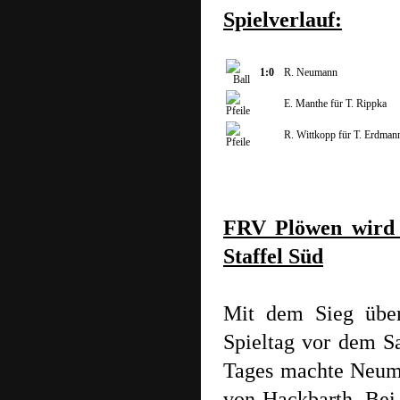
Spielverlauf:
1:0
R. Neumann
E. Manthe für T. Rippka
R. Wittkopp für T. Erdman
FRV Plöwen wird V
Staffel Süd
Mit dem Sieg übe
Spieltag vor dem Sa
Tages machte Neuma
von Hackbarth. Be