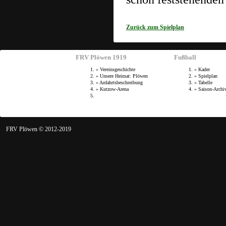
Zurück zum Spielplan
FRV Plöwen 1919
Fußball
»
Vereinsgeschichte
»
Kader
»
Unsere Heimat: Plöwen
»
Spielplan
»
Anfahrtsbeschreibung
»
Tabelle
»
Kutzow-Arena
»
Saison-Archi
FRV Plöwen © 2012-2019