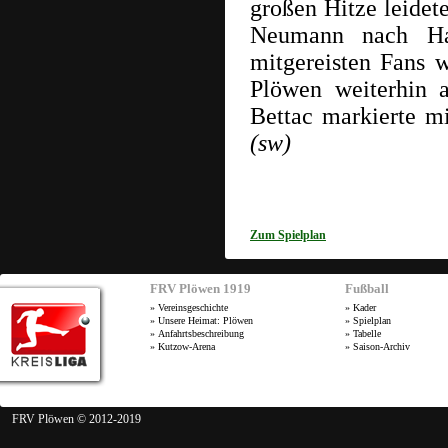
großen Hitze leidete
Neumann nach Hack
mitgereisten Fans
Plöwen weiterhin 
Bettac markierte m
(sw)
Zum Spielplan
FRV Plöwen 1919
Fußball
»
Vereinsgeschichte
»
Kader
»
Unsere Heimat: Plöwen
»
Spielplan
»
Anfahrtsbeschreibung
»
Tabelle
»
Kutzow-Arena
»
Saison-Archiv
FRV Plöwen © 2012-2019