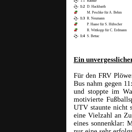
1:1
Radtke
1:2
D. Hackbarth
M. Peschke für A. Behm
1:3
R. Neumann
P. Haase für S. Hübscher
R. Wittkopp für C. Erdmann
1:4
S. Bettac
Ein unvergesslich
Für den FRV Plöwen
Bus nahm gegen 11:
und stoppte im Wa
motivierte Fußball
UTV staunte nicht s
eine Vielzahl an Z
eines sonnenklar: M
nur eine sehr erfol