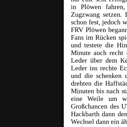
in Plöwen fahren
Zugzwang setzen. De
schon fest, jedoch w
FRV Plöwen begann k
Fans im Rücken spie
und testete die Hi
Minute auch recht 
Leder über dem Kee
Leder ins rechte 
und die schenken d
drehten die Haffstä
Minuten bis nach st
eine Weile um w
Großchancen des UT
Hackbarth dann den
Wechsel dann ein ähn