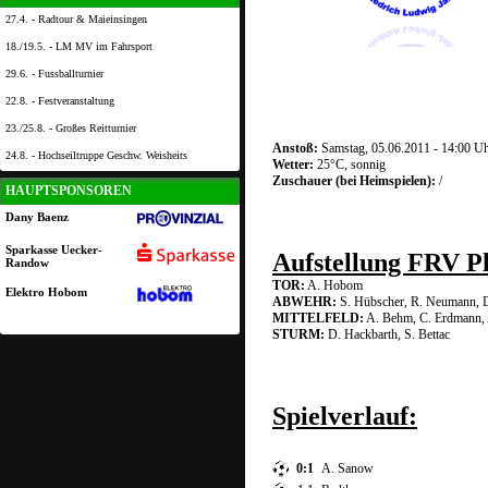
27.4. - Radtour & Maieinsingen
18./19.5. - LM MV im Fahrsport
29.6. - Fussballturnier
22.8. - Festveranstaltung
23./25.8. - Großes Reitturnier
Anstoß:
Samstag, 05.06.2011 - 14:00 U
24.8. - Hochseiltruppe Geschw. Weisheits
Wetter:
25°C, sonnig
Zuschauer (bei Heimspielen):
/
HAUPTSPONSOREN
Dany Baenz
Sparkasse Uecker-
Aufstellung FRV P
Randow
TOR:
A. Hobom
Elektro Hobom
ABWEHR:
S. Hübscher, R. Neumann, D.
MITTELFELD:
A. Behm, C. Erdmann, A
STURM:
D. Hackbarth, S. Bettac
Spielverlauf:
0:1
A. Sanow