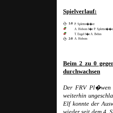
Spielverlauf:
1:0
P. Splettst��er
A. Hobom f�r P. Splettst��e
T. Engel f�r A. Behm
2:0
A. Hobom
Beim 2 zu 0 gegen
durchwachsen
Der FRV Pl�wen bl
weiterhin ungeschla
Elf konnte der Au
wieder seit dem 4. 