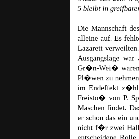
5 bleibt in greifba
Die Mannschaft des
alleine auf. Es fehl
Lazarett verweilten
Ausgangslage war a
Gr�n-Wei� waren bi
Pl�wen zu nehmen. 
im Endeffekt z�hlt
Freisto� von P. S
Maschen findet. Das
er schon das ein un
nicht f�r zwei Hal
entscheidene Rolle 