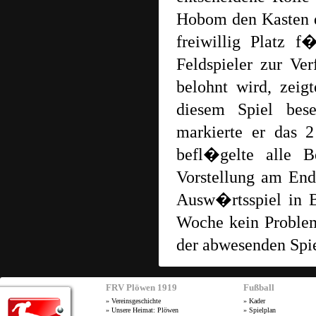
Hobom den Kasten d
freiwillig Platz 
Feldspieler zur Ve
belohnt wird, zeigt
diesem Spiel bes
markierte er das 
befl�gelte alle 
Vorstellung am End
Ausw�rtsspiel in 
Woche kein Problem
der abwesenden Spi
FRV Plöwen 1919
Fußball
»
Vereinsgeschichte
»
Kader
»
Unsere Heimat: Plöwen
»
Spielplan