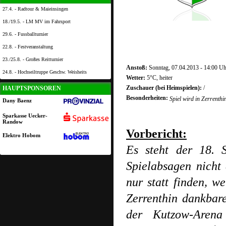
27.4. - Radtour & Maieinsingen
18./19.5. - LM MV im Fahrsport
29.6. - Fussballturnier
22.8. - Festveranstaltung
23./25.8. - Großes Reitturnier
Anstoß:
Sonntag, 07.04.2013 - 14:00 Uh
24.8. - Hochseiltruppe Geschw. Weisheits
Wetter:
5°C, heiter
Zuschauer (bei Heimspielen):
/
HAUPTSPONSOREN
Besonderheiten:
Spiel wird in Zerrenth
Dany Baenz
Sparkasse Uecker-
Randow
Vorbericht:
Elektro Hobom
Es steht der 18. 
Spielabsagen nicht
nur statt finden, 
Zerrenthin dankbar
der Kutzow-Arena