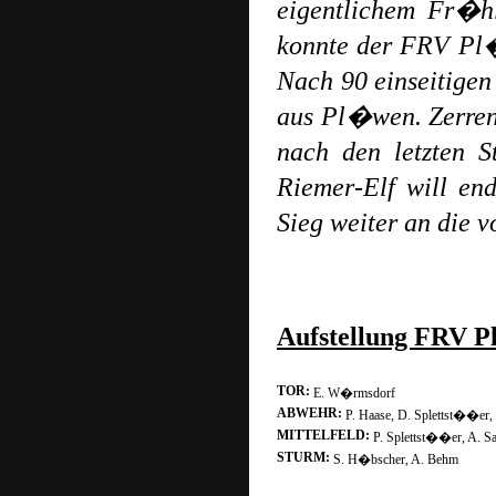
eigentlichem Fr�h
konnte der FRV Pl�
Nach 90 einseitigen
aus Pl�wen. Zerrenth
nach den letzten 
Riemer-Elf will en
Sieg weiter an die 
Aufstellung FRV 
TOR:
E. W�rmsdorf
ABWEHR:
P. Haase, D. Splettst��er
MITTELFELD:
P. Splettst��er, A. Sa
STURM:
S. H�bscher, A. Behm