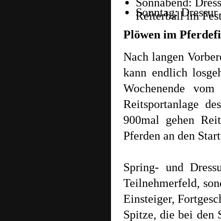
Sonnabend: Dress
Sonntag: Dressur 
Reiterball im Fest
Plöwen im Pferdef
Nach langen Vorbere
kann endlich losg
Wochenende vom 2
Reitsportanlage de
900mal gehen Reit
Pferden an den Star
Spring- und Dressu
Teilnehmerfeld, so
Einsteiger, Fortges
Spitze, die bei den