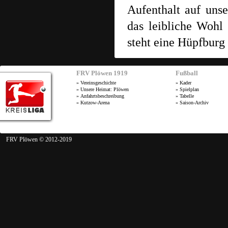
Aufenthalt auf un
das leibliche Wohl 
steht eine Hüpfburg 
FRV Plöwen 1919
Fußball
»
Vereinsgeschichte
»
Kader
»
Unsere Heimat: Plöwen
»
Spielplan
»
Anfahrtsbeschreibung
»
Tabelle
»
Kutzow-Arena
»
Saison-Archiv
FRV Plöwen © 2012-2019