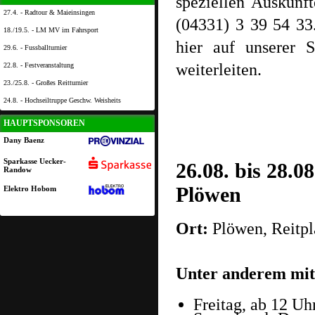
speziellen Auskünf
27.4. - Radtour & Maieinsingen
(04331) 3 39 54 33
18./19.5. - LM MV im Fahrsport
hier auf unserer 
29.6. - Fussballturnier
weiterleiten.
22.8. - Festveranstaltung
23./25.8. - Großes Reitturnier
24.8. - Hochseiltruppe Geschw. Weisheits
HAUPTSPONSOREN
Dany Baenz
Sparkasse Uecker-
26.08. bis 28.0
Randow
Plöwen
Elektro Hobom
Ort:
Plöwen, Reitpl
Unter anderem mit
Freitag, ab 12 Uh