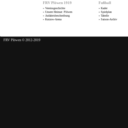
FRV Plöwen 1919
Fußball
»
Vereinsgeschichte
»
Kader
»
Unsere Heimat: Plöwen
»
Spielplan
»
Anfahrtsbeschreibung
»
Tabelle
»
Kutzow-Arena
»
Saison-Archiv
FRV Plöwen © 2012-2019