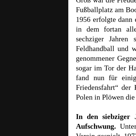
Groß war die Freude
Fußballplatz am Boo
1956 erfolgte dann
in dem fortan all
sechziger Jahren
Feldhandball und w
genommener Gegner
sogar im Tor der H
fand nun für eini
Friedensfahrt“ der
Polen in Plöwen die 
In den siebziger 
Aufschwung.
Unter