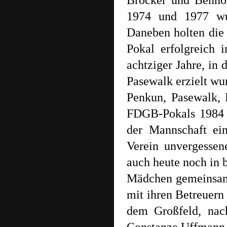
Bröcker und Benno 
1974 und 1977 wur
Daneben holten die
Pokal erfolgreich i
achtziger Jahre, in
Pasewalk erzielt wu
Penkun, Pasewalk, 
FDGB-Pokals 1984 
der Mannschaft ein
Verein unvergesse
auch heute noch in 
Mädchen gemeinsam s
mit ihren Betreuern
dem Großfeld, nac