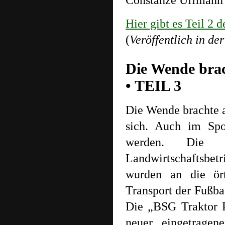
Constanze Uffmann u
Hier gibt es Teil 2
(
Veröffentlich in d
Die Wende brac
• TEIL 3
Die Wende brachte a
sich. Auch im Spor
werden. Die v
Landwirtschaftsbetr
wurden an die ört
Transport der Fußba
Die „BSG Traktor P
neuer eingetragen