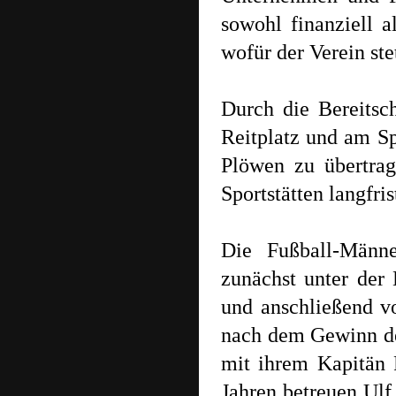
sowohl finanziell a
wofür der Verein ste
Durch die Bereitsc
Reitplatz und am S
Plöwen zu übertrag
Sportstätten langfris
Die Fußball-Männe
zunächst unter de
und anschließend vo
nach dem Gewinn der
mit ihrem Kapitän 
Jahren betreuen Ulf