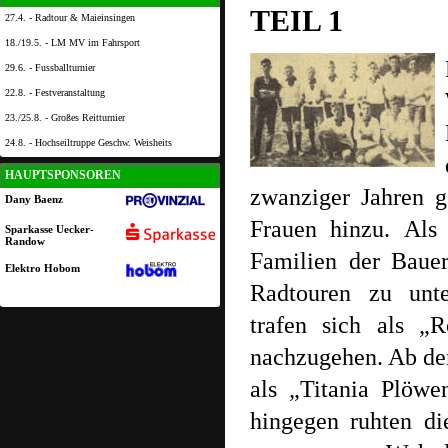
TEIL 1
27.4. - Radtour & Maieinsingen
18./19.5. - LM MV im Fahrsport
29.6. - Fussballturnier
22.8. - Festveranstaltung
23./25.8. - Großes Reitturnier
24.8. - Hochseiltruppe Geschw. Weisheits
HAUPTSPONSOREN
zwanziger Jahren g
Dany Baenz
Frauen hinzu.
Als 
Sparkasse Uecker-
Randow
Familien der Bau
Elektro Hobom
Radtouren zu unte
trafen sich als „
nachzugehen. Ab de
als „Titania Plöwe
hingegen ruhten di