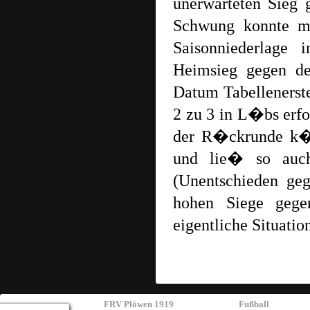
unerwarteten Sieg
Schwung konnte ma
Saisonniederlage 
Heimsieg gegen de
Datum Tabellenerst
2 zu 3 in L�bs erfol
der R�ckrunde k�
und lie� so auch
(Unentschieden ge
hohen Siege geg
eigentliche Situati
FRV Plöwen 1919
Fußball