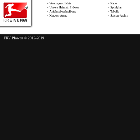
»
Vereinsgeschichte
»
Kader
»
Unsere Heimat: Plöwen
»
Spielplan
»
Anfahrtsbeschreibung
»
Tabelle
»
Kutzow-Arena
»
Saison-Archiv
FRV Plöwen © 2012-2019