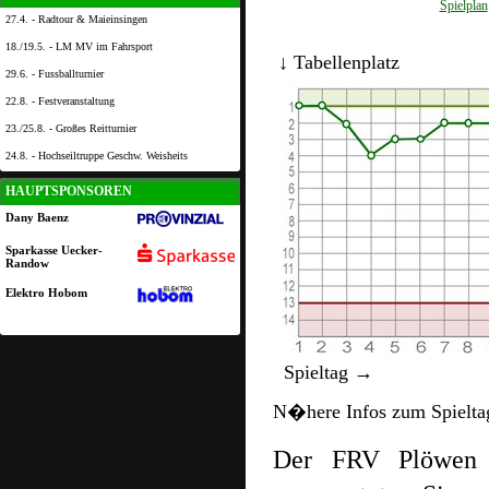
Spielplan
27.4. - Radtour & Maieinsingen
18./19.5. - LM MV im Fahrsport
↓ Tabellenplatz
29.6. - Fussballturnier
22.8. - Festveranstaltung
23./25.8. - Großes Reitturnier
24.8. - Hochseiltruppe Geschw. Weisheits
HAUPTSPONSOREN
Dany Baenz
Sparkasse Uecker-
Randow
Elektro Hobom
Spieltag →
N�here Infos zum Spielta
Der FRV Plöwen s