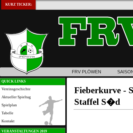
KURZ TICKER:
FRV PLÖWEN
SAISO
QUICK LINKS
Fieberkurve - 
Vereinsgeschichte
Aktueller Spieltag
Staffel S�d
Spielplan
Tabelle
Kontakt
VERANSTALTUNGEN 2019