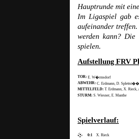
Hauptrunde mit eine
Im Ligaspiel gab 
aufeinander treffen
werden kann? Die P
spielen.
Aufstellung FRV 
TOR:
E. W�rmsdorf
ABWEHR:
C. Erdmann, D. Splettst��e
MITTELFELD:
T. Erdmann, X. Rieck,
STURM:
S. Wiesner, E. Manthe
Spielverlauf:
0:1
X. Rieck