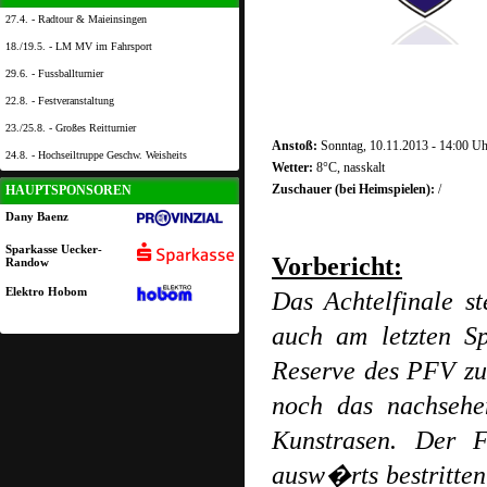
27.4. - Radtour & Maieinsingen
18./19.5. - LM MV im Fahrsport
29.6. - Fussballturnier
22.8. - Festveranstaltung
23./25.8. - Großes Reitturnier
Anstoß:
Sonntag, 10.11.2013 - 14:00 Uh
24.8. - Hochseiltruppe Geschw. Weisheits
Wetter:
8°C, nasskalt
Zuschauer (bei Heimspielen):
/
HAUPTSPONSOREN
Dany Baenz
Sparkasse Uecker-
Vorbericht:
Randow
Elektro Hobom
Das Achtelfinale 
auch am letzten S
Reserve des PFV zu
noch das nachseh
Kunstrasen. Der 
ausw�rts bestritten