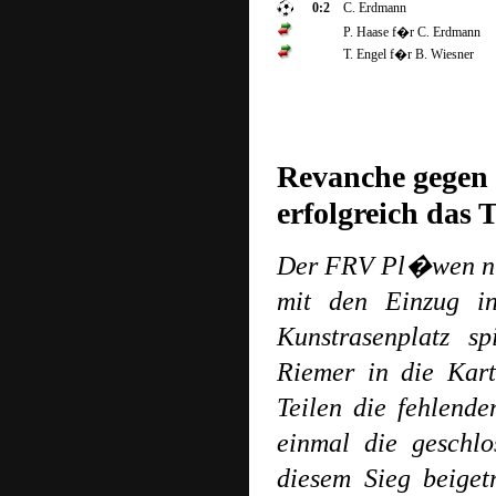
0:2
C. Erdmann
P. Haase f�r C. Erdmann
T. Engel f�r B. Wiesner
Revanche gegen
erfolgreich das T
Der FRV Pl�wen nim
mit den Einzug in
Kunstrasenplatz s
Riemer in die Kart
Teilen die fehlend
einmal die geschlo
diesem Sieg beige