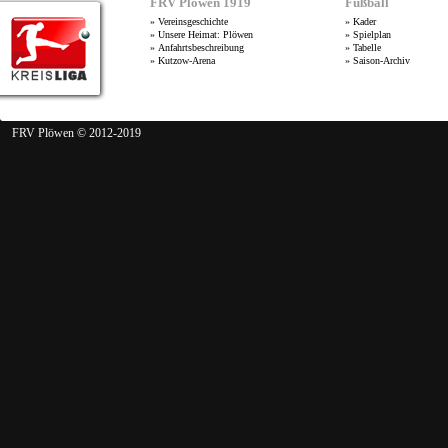
FRV Plöwen 1919
Fußball
»
Vereinsgeschichte
»
Kader
»
Unsere Heimat: Plöwen
»
Spielplan
»
Anfahrtsbeschreibung
»
Tabelle
»
Kutzow-Arena
»
Saison-Archiv
FRV Plöwen © 2012-2019