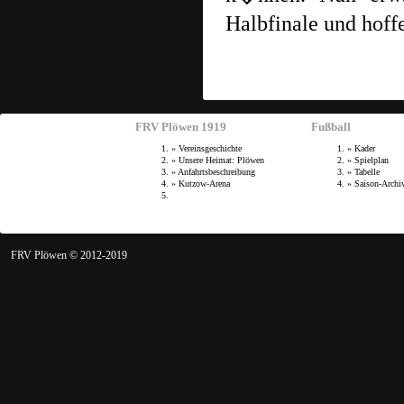
Halbfinale und hoff
FRV Plöwen 1919
Fußball
»
Vereinsgeschichte
»
Kader
»
Unsere Heimat: Plöwen
»
Spielplan
»
Anfahrtsbeschreibung
»
Tabelle
»
Kutzow-Arena
»
Saison-Archi
FRV Plöwen © 2012-2019