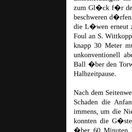
zum Gl�ck f�r den
beschweren d�rfen.
die L�wen erneut z
Foul an S. Wittkopp
knapp 30 Meter mu
unkonventionell a
Ball �ber den Torw
Halbzeitpause.
Nach dem Seitenwec
Schaden die Anfan
immens, um die Nie
konnten die G�ste
�ber 60 Minuten 