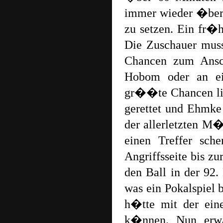
immer wieder �ber
zu setzen. Ein fr�h
Die Zuschauer muss
Chancen zum Anschl
Hobom oder an e
gr��te Chancen lie
gerettet und Ehmke 
der allerletzten M
einen Treffer sch
Angriffsseite bis z
den Ball in der 92.
was ein Pokalspiel
h�tte mit der ein
k�nnen. Nun erw