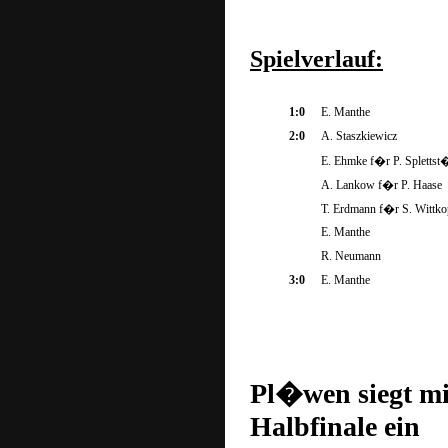
Spielverlauf:
1:0
E. Manthe
2:0
A. Staszkiewicz
E. Ehmke f�r P. Spletts
A. Lankow f�r P. Haase
T. Erdmann f�r S. Wittk
E. Manthe
R. Neumann
3:0
E. Manthe
Pl�wen siegt mi
Halbfinale ein