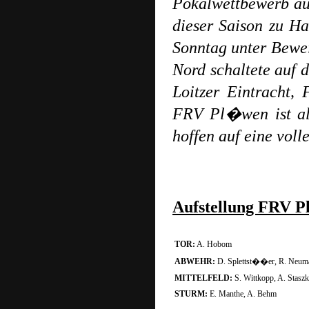
Pokalwettbewerb a
dieser Saison zu H
Sonntag unter Beweis
Nord schaltete auf 
Loitzer Eintracht
FRV Pl�wen ist als
hoffen auf eine vol
Aufstellung FRV 
TOR:
A. Hobom
ABWEHR:
D. Splettst��er, R. Neuma
MITTELFELD:
S. Wittkopp, A. Stasz
STURM:
E. Manthe, A. Behm