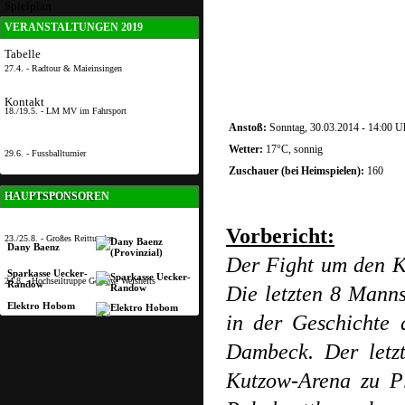
Spielplan
VERANSTALTUNGEN 2019
Tabelle
27.4. - Radtour & Maieinsingen
Kontakt
18./19.5. - LM MV im Fahrsport
Anstoß:
Sonntag, 30.03.2014 - 14:00 U
Wetter:
17°C, sonnig
29.6. - Fussballturnier
Zuschauer (bei Heimspielen):
160
HAUPTSPONSOREN
22.8. - Festveranstaltung
Vorbericht:
23./25.8. - Großes Reitturnier
Dany Baenz
Der Fight um den Kr
Sparkasse Uecker-
24.8. - Hochseiltruppe Geschw. Weisheits
Randow
Die letzten 8 Manns
Elektro Hobom
in der Geschichte
Dambeck. Der letzt
Kutzow-Arena zu P