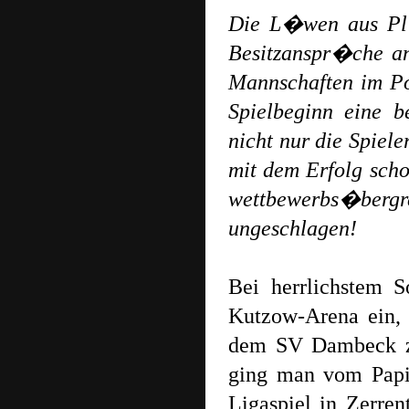
Die L�wen aus Pl
Besitzanspr�che an
Mannschaften im P
Spielbeginn eine 
nicht nur die Spiel
mit dem Erfolg sch
wettbewerbs�ber
ungeschlagen!
Bei herrlichstem 
Kutzow-Arena ein,
dem SV Dambeck zu 
ging man vom Papi
Ligaspiel in Zerren